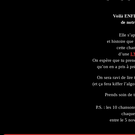
panel.
Voilà EN
de no
Elle s’a
et histoire que
cette cha
d’une
L
On espère que tu prend
qu’on en a pris à p
On sera ravi de lire
(et ça fera kiffer l’a
Prends soin de t
P.S. : les 10 chanso
chaque
entre le 5 no