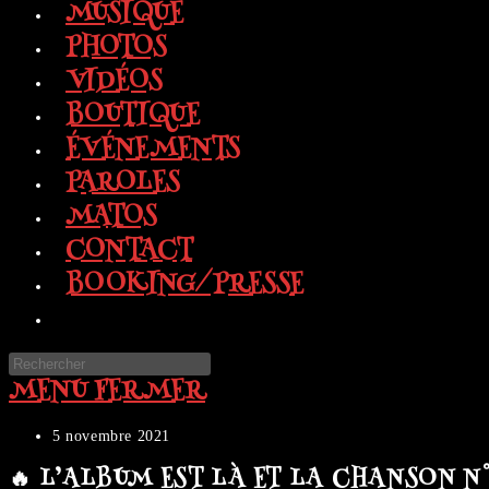
MUSIQUE
PHOTOS
VIDÉOS
BOUTIQUE
ÉVÉNEMENTS
PAROLES
MATOS
CONTACT
BOOKING/PRESSE
TOGGLE
WEBSITE
Press
SEARCH
MENU
FERMER
Escape
to
close
Publication
5 novembre 2021
the
publiée :
🔥 L’ALBUM EST LÀ ET LA CHANSON N°1 
search