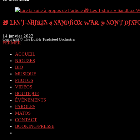
🎁 LES T-SHIRTS « SANDBOX WAR » SONT DISPOS
14 janvier 2022
Copyright © The Edible Toadstool Orchestra
FERMER
ACCUEIL
NIOUZES
BIO
MUSIQUE
PHOTOS
VIDÉOS
BOUTIQUE
ÉVÉNEMENTS
PAROLES
MATOS
CONTACT
BOOKING/PRESSE
Toggle
website