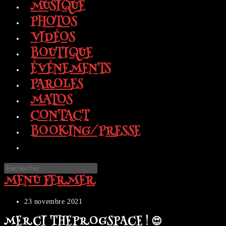
MUSIQUE
PHOTOS
VIDÉOS
BOUTIQUE
ÉVÉNEMENTS
PAROLES
MATOS
CONTACT
BOOKING/PRESSE
TOGGLE
WEBSITE
Press
SEARCH
MENU
FERMER
Escape
to
close
Publication
23 novembre 2021
the
publiée :
MERCI THEPROGSPACE ! 😍
search