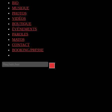
BIO
MUSIQUE
PHOTOS
VIDÉOS
BOUTIQUE
ÉVÉNEMENTS
PAROLES
MATOS
CONTACT
BOOKING/PRESSE
Toggle
website
Rechercher
search
sur
ce
site