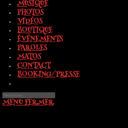
MUSIQUE
PHOTOS
VIDÉOS
BOUTIQUE
ÉVÉNEMENTS
PAROLES
MATOS
CONTACT
BOOKING/PRESSE
TOGGLE
WEBSITE
Press
SEARCH
MENU
FERMER
Escape
to
close
the
search