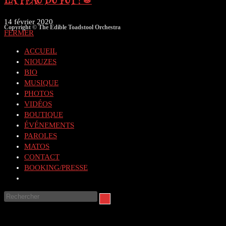
LA PEAU DU FÛT ! 🥁
14 février 2020
Copyright © The Edible Toadstool Orchestra
FERMER
ACCUEIL
NIOUZES
BIO
MUSIQUE
PHOTOS
VIDÉOS
BOUTIQUE
ÉVÉNEMENTS
PAROLES
MATOS
CONTACT
BOOKING/PRESSE
Toggle
website
Rechercher
search
sur
ce