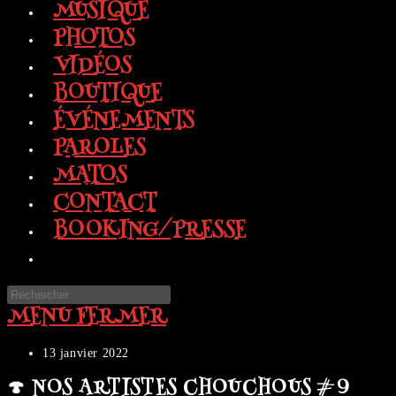
MUSIQUE
PHOTOS
VIDÉOS
BOUTIQUE
ÉVÉNEMENTS
PAROLES
MATOS
CONTACT
BOOKING/PRESSE
TOGGLE
WEBSITE
Press
SEARCH
MENU
FERMER
Escape
to
close
Publication
13 janvier 2022
the
publiée :
🍄 NOS ARTISTES CHOUCHOUS #9
search