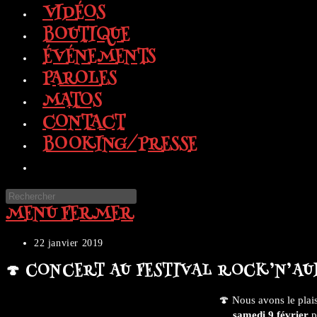
VIDÉOS
BOUTIQUE
ÉVÉNEMENTS
PAROLES
MATOS
CONTACT
BOOKING/PRESSE
TOGGLE
WEBSITE
Press
SEARCH
MENU
FERMER
Escape
to
close
Publication
22 janvier 2019
the
publiée :
🍄 CONCERT AU FESTIVAL ROCK’N’AU
search
panel.
🍄
Nous avons le plais
samedi 9 février
p