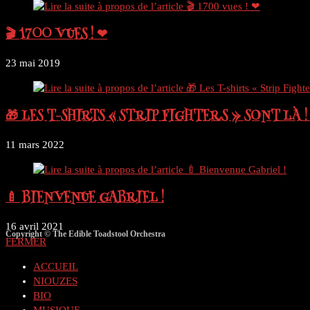
🎬 1700 VUES ! ❤
23 mai 2019
🎁 LES T-SHIRTS « STRIP FIGHTERS » SONT LÀ !
11 mars 2022
🍼 BIENVENUE GABRIEL !
16 avril 2021
Copyright © The Edible Toadstool Orchestra
FERMER
ACCUEIL
NIOUZES
BIO