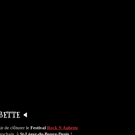
BETTE 🔈
ir de clôturer le
Festival
Rock N Aubette
rochain, à
St-Léger-du-Bourg-Denis
!