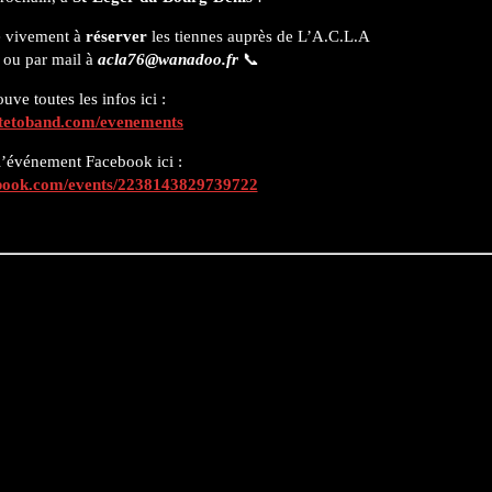
te vivement à
réserver
les tiennes auprès de L’A.C.L.A
ou par mail à
acla76@wanadoo.fr
📞
uve toutes les infos ici :
//tetoband.com/evenements
l’événement Facebook ici :
ebook.com/events/2238143829739722