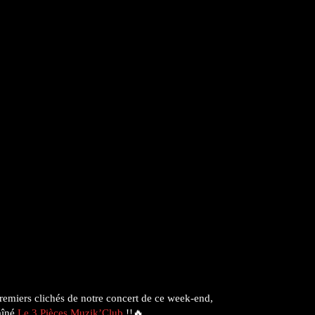
remiers clichés de notre concert de ce week-end,
aîné
Le 3 Pièces Muzik’Club
!!🔥