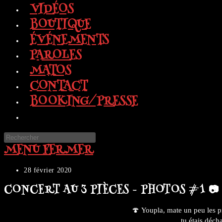
VIDÉOS
BOUTIQUE
ÉVÉNEMENTS
PAROLES
MATOS
CONTACT
BOOKING/PRESSE
TOGGLE
WEBSITE
Press
SEARCH
MENU
FERMER
Escape
to
close
Publication
28 février 2020
the
publiée :
CONCERT AU 3 PIÈCES – PHOTOS #1 📷
search
panel.
🍄 Youpla, mate un peu les p
tu étais déch