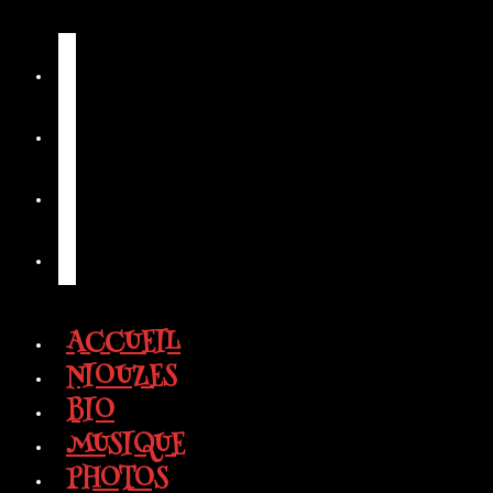
Skip
😎 Deviens
to
content
ACCUEIL
NIOUZES
BIO
MUSIQUE
PHOTOS