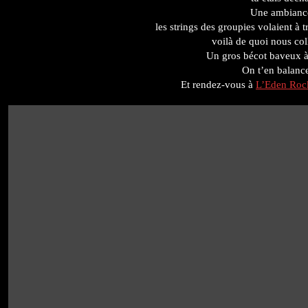
Une ambiance 
les strings des groupies volaient à t
voilà de quoi nous col
Un gros bécot baveux 
On t’en balance
Et rendez-vous à
L’Eden Roc