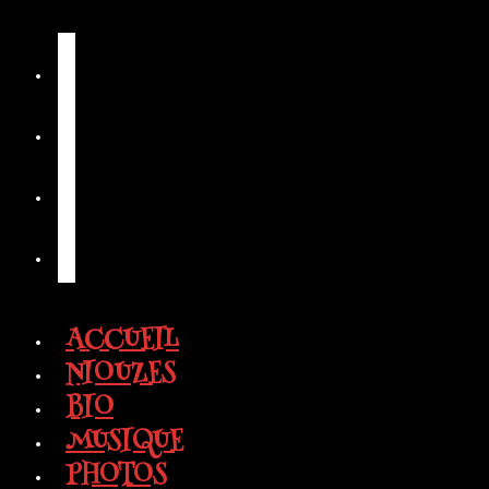
Skip
😎 Deviens
to
content
ACCUEIL
NIOUZES
BIO
MUSIQUE
PHOTOS