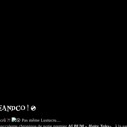
ANDCO ! 💿
 crû ?!
Pas même Lustucru…
succulente chronique de notre premier
ALBUM
«
Hairy Tales
« , à la s