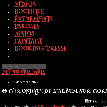
VIDÉOS
BOUTIQUE
ÉVÉNEMENTS
PAROLES
MATOS
CONTACT
BOOKING/PRESSE
TOGGLE
WEBSITE
Press
SEARCH
MENU
FERMER
Escape
to
close
Publication
21 décembre 2022
the
publiée :
😎 CHRONIQUE DE L’ALBUM SUR CORE
search
panel.
Qui l’eut
Le fameux webzine
COREandCO webzine
vient de concocter une 