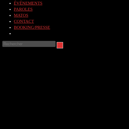
ÉVÉNEMENTS
PAROLES
MATOS
CONTACT
BOOKING/PRESSE
Toggle
website
Rechercher
search
sur
ce
site