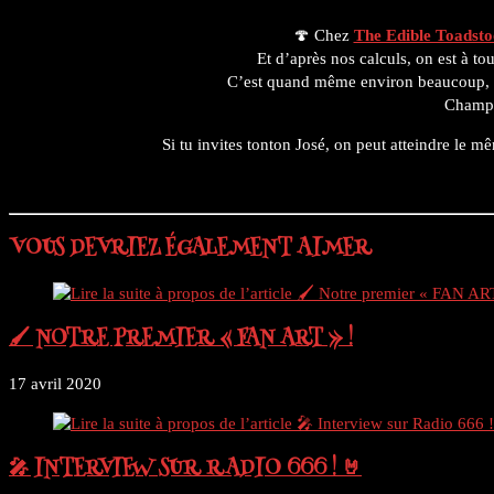
panel.
🍄 Chez
The Edible Toadsto
Et d’après nos calculs, on est à t
C’est quand même environ beaucoup, 
Champo
Si tu invites tonton José, on peut atteindre le m
VOUS DEVRIEZ ÉGALEMENT AIMER
🖌 NOTRE PREMIER « FAN ART » !
17 avril 2020
🎤 INTERVIEW SUR RADIO 666 ! 🤘